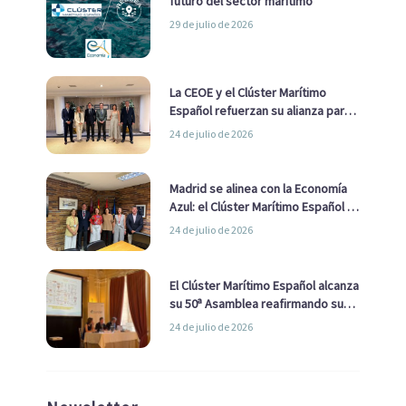
futuro del sector marítimo
29 de julio de 2026
La CEOE y el Clúster Marítimo
Español refuerzan su alianza para
impulsar una estrategia Nacional
24 de julio de 2026
de Economía Azul
Madrid se alinea con la Economía
Azul: el Clúster Marítimo Español y
la Real Liga Naval avanzan alianzas
24 de julio de 2026
con el Ayuntamiento
El Clúster Marítimo Español alcanza
su 50ª Asamblea reafirmando su
liderazgo en la Economía Azul
24 de julio de 2026