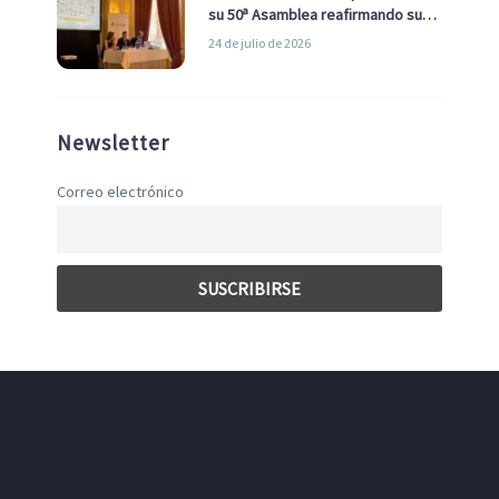
su 50ª Asamblea reafirmando su
liderazgo en la Economía Azul
24 de julio de 2026
Newsletter
Correo electrónico