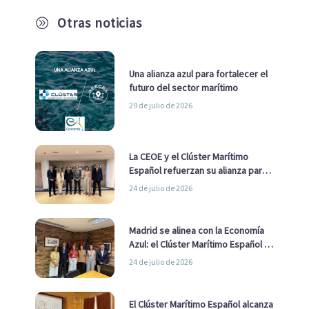
Otras noticias
A
Una alianza azul para fortalecer el
futuro del sector marítimo
29 de julio de 2026
La CEOE y el Clúster Marítimo
Español refuerzan su alianza para
impulsar una estrategia Nacional
24 de julio de 2026
de Economía Azul
Madrid se alinea con la Economía
Azul: el Clúster Marítimo Español y
la Real Liga Naval avanzan alianzas
24 de julio de 2026
con el Ayuntamiento
El Clúster Marítimo Español alcanza