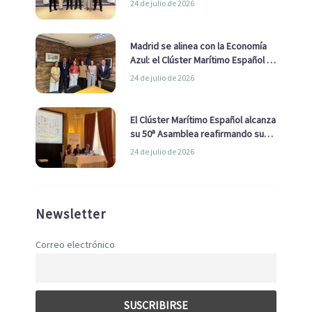
24 de julio de 2026
de Economía Azul
Madrid se alinea con la Economía
Azul: el Clúster Marítimo Español y
la Real Liga Naval avanzan alianzas
24 de julio de 2026
con el Ayuntamiento
El Clúster Marítimo Español alcanza
su 50ª Asamblea reafirmando su
liderazgo en la Economía Azul
24 de julio de 2026
Newsletter
Correo electrónico