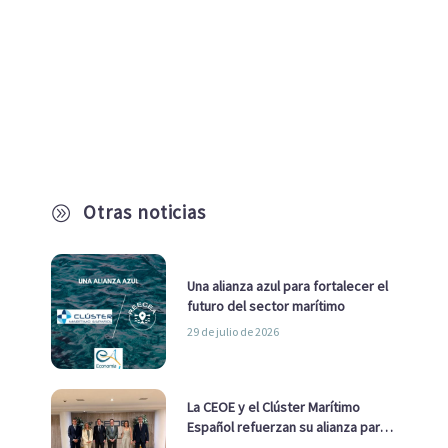
Otras noticias
A
Una alianza azul para fortalecer el
futuro del sector marítimo
29 de julio de 2026
La CEOE y el Clúster Marítimo
Español refuerzan su alianza para
impulsar una estrategia Nacional