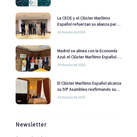
La CEOE y el Clúster Marítimo
Español refuerzan su alianza para
impulsar una estrategia Nacional
24 de julio de 2026
de Economía Azul
Madrid se alinea con la Economía
Azul: el Clúster Marítimo Español y
la Real Liga Naval avanzan alianzas
24 de julio de 2026
con el Ayuntamiento
El Clúster Marítimo Español alcanza
su 50ª Asamblea reafirmando su
liderazgo en la Economía Azul
24 de julio de 2026
Newsletter