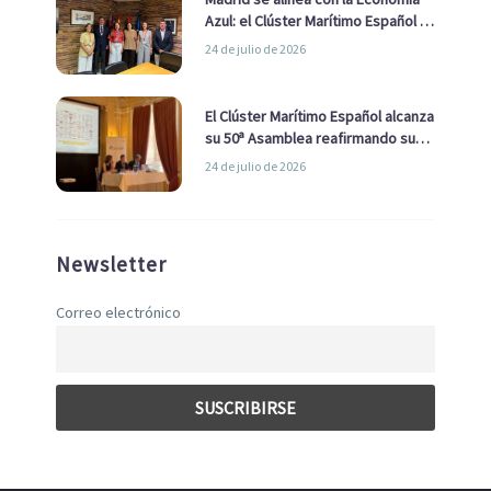
Azul: el Clúster Marítimo Español y
la Real Liga Naval avanzan alianzas
24 de julio de 2026
con el Ayuntamiento
El Clúster Marítimo Español alcanza
su 50ª Asamblea reafirmando su
liderazgo en la Economía Azul
24 de julio de 2026
Newsletter
Correo electrónico