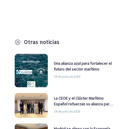
Otras noticias
A
Una alianza azul para fortalecer el
futuro del sector marítimo
29 de julio de 2026
La CEOE y el Clúster Marítimo
Español refuerzan su alianza para
impulsar una estrategia Nacional
24 de julio de 2026
de Economía Azul
Madrid se alinea con la Economía