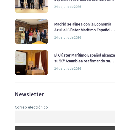
impulsar una estrategia Nacional
24 de julio de 2026
de Economía Azul
Madrid se alinea con la Economía
Azul: el Clúster Marítimo Español y
la Real Liga Naval avanzan alianzas
24 de julio de 2026
con el Ayuntamiento
El Clúster Marítimo Español alcanza
su 50ª Asamblea reafirmando su
liderazgo en la Economía Azul
24 de julio de 2026
Newsletter
Correo electrónico