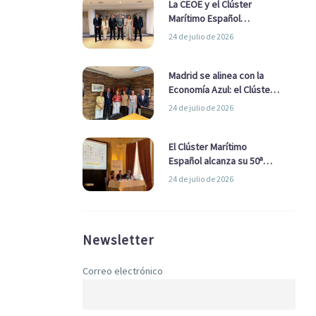
La CEOE y el Clúster
Marítimo Español
refuerzan su alianza para
24 de julio de 2026
impulsar una estrategia
Nacional de Economía Azul
Madrid se alinea con la
Economía Azul: el Clúster
Marítimo Español y la Real
24 de julio de 2026
Liga Naval avanzan
alianzas con el
Ayuntamiento
El Clúster Marítimo
Español alcanza su 50ª
Asamblea reafirmando su
24 de julio de 2026
liderazgo en la Economía
Azul
Newsletter
Correo electrónico