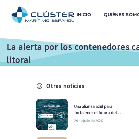
INICIO
QUIÉNES SOM
La alerta por los contenedores ca
litoral
Otras noticias
A
Una alianza azul para
fortalecer el futuro del
sector marítimo
29 de julio de 2026