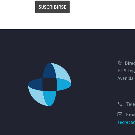
Dire
E.T.S. I
Avenida 
Tel
Emai
secreta