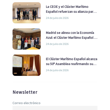
La CEOE y el Clúster Marítimo
Español refuerzan su alianza para
impulsar una estrategia Nacional
24 de julio de 2026
de Economía Azul
Madrid se alinea con la Economía
Azul: el Clúster Marítimo Español y
la Real Liga Naval avanzan alianzas
24 de julio de 2026
con el Ayuntamiento
El Clúster Marítimo Español alcanza
su 50ª Asamblea reafirmando su
liderazgo en la Economía Azul
24 de julio de 2026
Newsletter
Correo electrónico