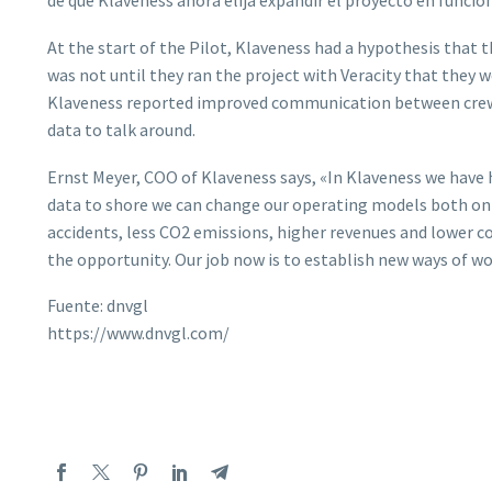
de que Klaveness ahora elija expandir el proyecto en función
At the start of the Pilot, Klaveness had a hypothesis that th
was not until they ran the project with Veracity that they we
Klaveness reported improved communication between crew 
data to talk around.
Ernst Meyer, COO of Klaveness says, «In Klaveness we have 
data to shore we can change our operating models both onb
accidents, less CO2 emissions, higher revenues and lower c
the opportunity. Our job now is to establish new ways of wor
Fuente: dnvgl
https://www.dnvgl.com/