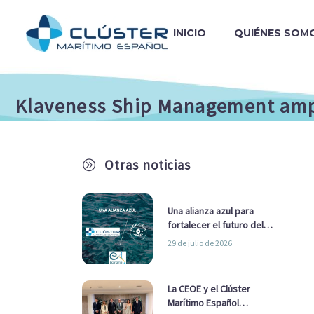
INICIO
QUIÉNES SOM
Klaveness Ship Management ampl
Otras noticias
A
Una alianza azul para
fortalecer el futuro del
sector marítimo
29 de julio de 2026
La CEOE y el Clúster
Marítimo Español