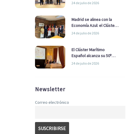
refuerzan su alianza para
24 de julio de 2026
impulsar una estrategia
Nacional de Economía Azul
Madrid se alinea con la
Economía Azul: el Clúster
Marítimo Español y la Real
24 de julio de 2026
Liga Naval avanzan
alianzas con el
Ayuntamiento
El Clúster Marítimo
Español alcanza su 50ª
Asamblea reafirmando su
24 de julio de 2026
liderazgo en la Economía
Azul
Newsletter
Correo electrónico