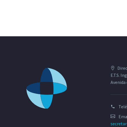
Dire
E.T.S. I
Avenida 
Tel
Emai
secreta