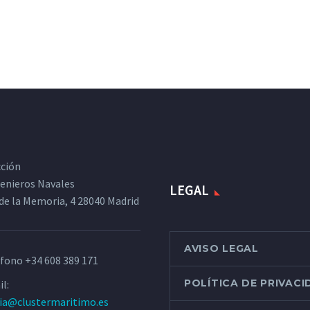
cción
ngenieros Navales
LEGAL
de la Memoria, 4 28040 Madrid
AVISO LEGAL
éfono
+34 608 389 171
POLÍTICA DE PRIVAC
l:
ria@clustermaritimo.es