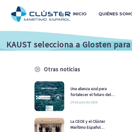
INICIO
QUIÉNES SOM
KAUST selecciona a Glosten para
Otras noticias
A
Una alianza azul para
fortalecer el futuro del
sector marítimo
29 de julio de 2026
La CEOE y el Clúster
Marítimo Español