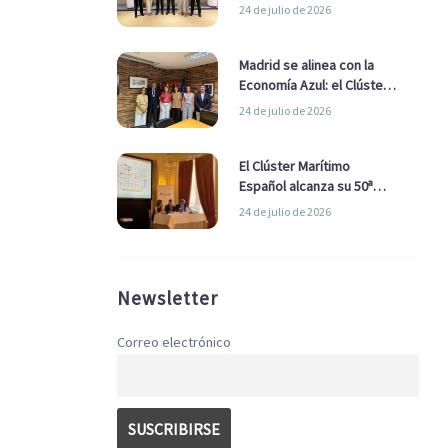
refuerzan su alianza para
24 de julio de 2026
impulsar una estrategia
Nacional de Economía Azul
Madrid se alinea con la
Economía Azul: el Clúster
Marítimo Español y la Real
24 de julio de 2026
Liga Naval avanzan
alianzas con el
Ayuntamiento
El Clúster Marítimo
Español alcanza su 50ª
Asamblea reafirmando su
24 de julio de 2026
liderazgo en la Economía
Azul
Newsletter
Correo electrónico