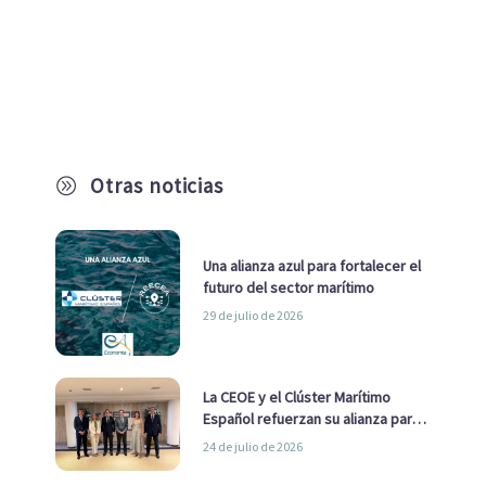
Otras noticias
A
Una alianza azul para fortalecer el
futuro del sector marítimo
29 de julio de 2026
La CEOE y el Clúster Marítimo
Español refuerzan su alianza para
impulsar una estrategia Nacional
24 de julio de 2026
de Economía Azul