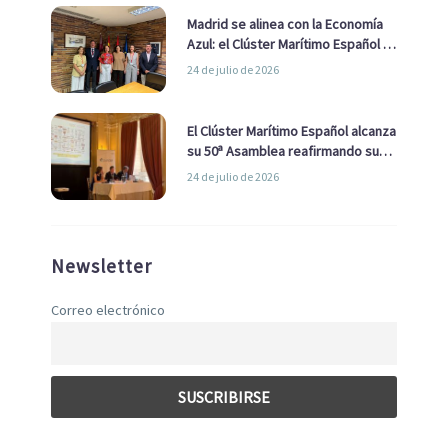
Madrid se alinea con la Economía
Azul: el Clúster Marítimo Español y
la Real Liga Naval avanzan alianzas
24 de julio de 2026
con el Ayuntamiento
El Clúster Marítimo Español alcanza
su 50ª Asamblea reafirmando su
liderazgo en la Economía Azul
24 de julio de 2026
Newsletter
Correo electrónico