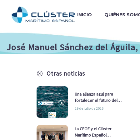
INICIO
QUIÉNES SOM
José Manuel Sánchez del Águila, 
Otras noticias
A
Una alianza azul para
fortalecer el futuro del
sector marítimo
29 de julio de 2026
La CEOE y el Clúster
Marítimo Español