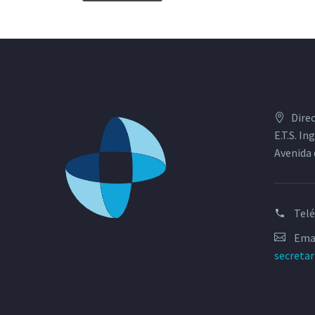
Dire
E.T.S. I
Avenida 
Tel
Emai
secreta