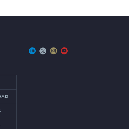
IDAD
S
S