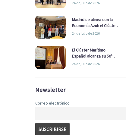
refuerzan su alianza para
24 de julio de 2026
impulsar una estrategia
Nacional de Economía Azul
Madrid se alinea con la
Economía Azul: el Clúster
Marítimo Español y la Real
24 de julio de 2026
Liga Naval avanzan
alianzas con el
Ayuntamiento
El Clúster Marítimo
Español alcanza su 50ª
Asamblea reafirmando su
24 de julio de 2026
liderazgo en la Economía
Azul
Newsletter
Correo electrónico