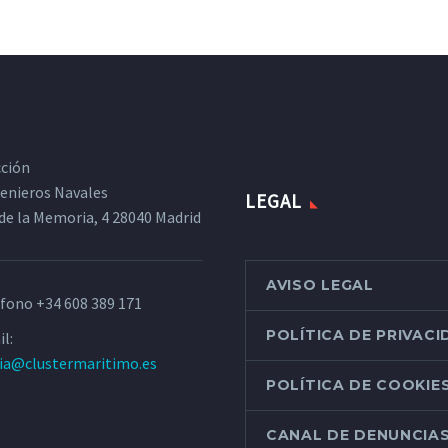
cción
ngenieros Navales
LEGAL
de la Memoria, 4 28040 Madrid
AVISO LEGAL
éfono
+34 608 389 171
POLÍTICA DE PRIVAC
l:
ria@clustermaritimo.es
POLÍTICA DE COOKIE
CANAL DE DENUNCIA