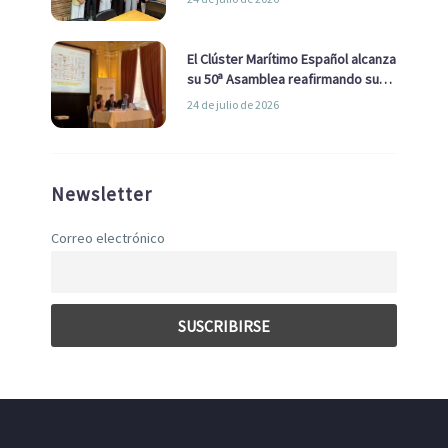
con el Ayuntamiento
El Clúster Marítimo Español alcanza
su 50ª Asamblea reafirmando su
liderazgo en la Economía Azul
24 de julio de 2026
Newsletter
Correo electrónico