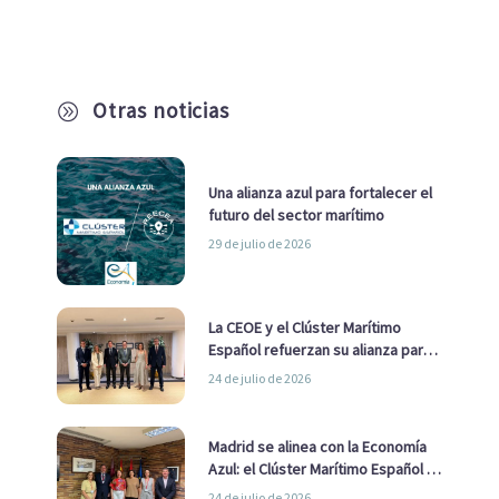
Otras noticias
A
Una alianza azul para fortalecer el
futuro del sector marítimo
29 de julio de 2026
La CEOE y el Clúster Marítimo
Español refuerzan su alianza para
impulsar una estrategia Nacional
24 de julio de 2026
de Economía Azul
Madrid se alinea con la Economía
Azul: el Clúster Marítimo Español y
la Real Liga Naval avanzan alianzas
24 de julio de 2026