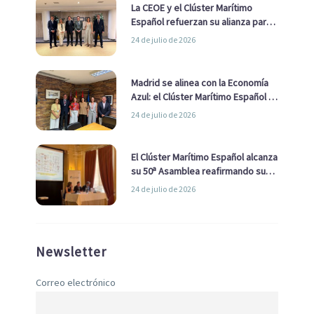
La CEOE y el Clúster Marítimo
Español refuerzan su alianza para
impulsar una estrategia Nacional
24 de julio de 2026
de Economía Azul
Madrid se alinea con la Economía
Azul: el Clúster Marítimo Español y
la Real Liga Naval avanzan alianzas
24 de julio de 2026
con el Ayuntamiento
El Clúster Marítimo Español alcanza
su 50ª Asamblea reafirmando su
liderazgo en la Economía Azul
24 de julio de 2026
Newsletter
Correo electrónico