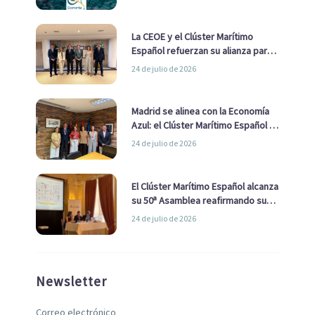
La CEOE y el Clúster Marítimo
Español refuerzan su alianza para
impulsar una estrategia Nacional
24 de julio de 2026
de Economía Azul
Madrid se alinea con la Economía
Azul: el Clúster Marítimo Español y
la Real Liga Naval avanzan alianzas
24 de julio de 2026
con el Ayuntamiento
El Clúster Marítimo Español alcanza
su 50ª Asamblea reafirmando su
liderazgo en la Economía Azul
24 de julio de 2026
Newsletter
Correo electrónico