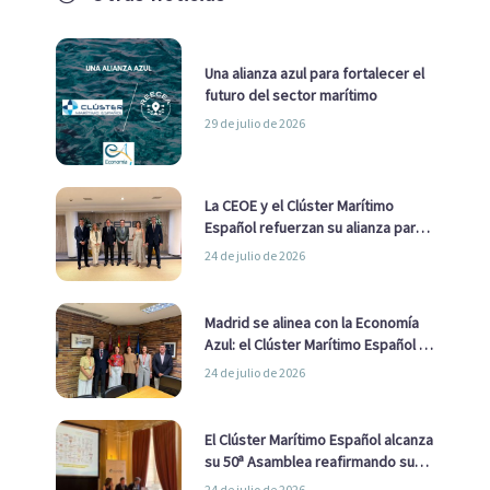
Una alianza azul para fortalecer el
futuro del sector marítimo
29 de julio de 2026
La CEOE y el Clúster Marítimo
Español refuerzan su alianza para
impulsar una estrategia Nacional
24 de julio de 2026
de Economía Azul
Madrid se alinea con la Economía
Azul: el Clúster Marítimo Español y
la Real Liga Naval avanzan alianzas
24 de julio de 2026
con el Ayuntamiento
El Clúster Marítimo Español alcanza
su 50ª Asamblea reafirmando su
liderazgo en la Economía Azul
24 de julio de 2026