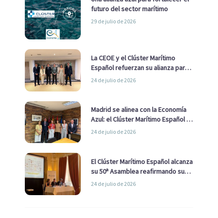
futuro del sector marítimo
29 de julio de 2026
La CEOE y el Clúster Marítimo
Español refuerzan su alianza para
impulsar una estrategia Nacional
24 de julio de 2026
de Economía Azul
Madrid se alinea con la Economía
Azul: el Clúster Marítimo Español y
la Real Liga Naval avanzan alianzas
24 de julio de 2026
con el Ayuntamiento
El Clúster Marítimo Español alcanza
su 50ª Asamblea reafirmando su
liderazgo en la Economía Azul
24 de julio de 2026