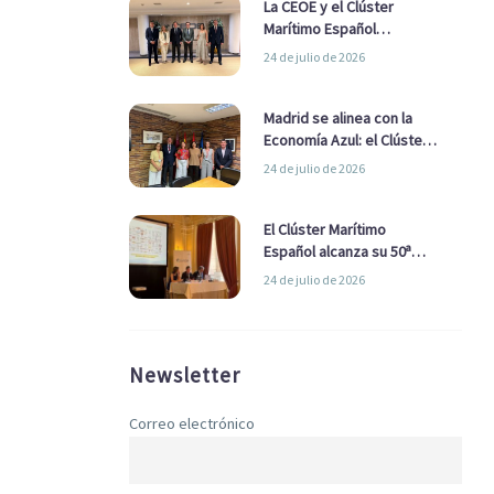
La CEOE y el Clúster
Marítimo Español
refuerzan su alianza para
24 de julio de 2026
impulsar una estrategia
Nacional de Economía Azul
Madrid se alinea con la
Economía Azul: el Clúster
Marítimo Español y la Real
24 de julio de 2026
Liga Naval avanzan
alianzas con el
Ayuntamiento
El Clúster Marítimo
Español alcanza su 50ª
Asamblea reafirmando su
24 de julio de 2026
liderazgo en la Economía
Azul
Newsletter
Correo electrónico