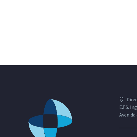
Dire
E.T.S. I
Avenida 