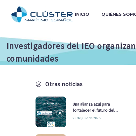
INICIO
QUIÉNES SOM
Investigadores del IEO organizan
comunidades
Otras noticias
A
Una alianza azul para
fortalecer el futuro del
sector marítimo
29 de julio de 2026