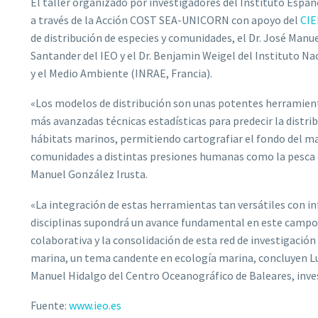
El taller organizado por investigadores del Instituto Espa
a través de la Acción COST SEA-UNICORN con apoyo del
CI
de distribución de especies y comunidades, el Dr. José Man
Santander del IEO y el Dr. Benjamin Weigel del Instituto Nac
y el Medio Ambiente (INRAE, Francia).
«Los modelos de distribución son unas potentes herramient
más avanzadas técnicas estadísticas para predecir la distrib
hábitats marinos, permitiendo cartografiar el fondo del ma
comunidades a distintas presiones humanas como la pesca o 
Manuel González Irusta.
«La integración de estas herramientas tan versátiles con i
disciplinas supondrá un avance fundamental en este campo 
colaborativa y la consolidación de esta red de investigación
marina, un tema candente en ecología marina, concluyen L
Manuel Hidalgo del Centro Oceanográfico de Baleares, inves
Fuente:
www.ieo.es