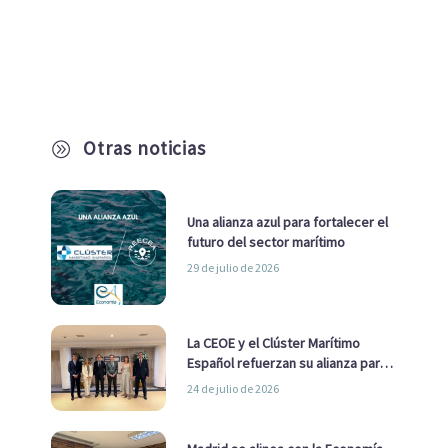
Otras noticias
A
Una alianza azul para fortalecer el
futuro del sector marítimo
29 de julio de 2026
La CEOE y el Clúster Marítimo
Español refuerzan su alianza para
impulsar una estrategia Nacional
24 de julio de 2026
de Economía Azul