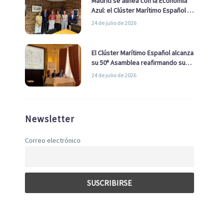
Madrid se alinea con la Economía
Azul: el Clúster Marítimo Español y
la Real Liga Naval avanzan alianzas
24 de julio de 2026
con el Ayuntamiento
El Clúster Marítimo Español alcanza
su 50ª Asamblea reafirmando su
liderazgo en la Economía Azul
24 de julio de 2026
Newsletter
Correo electrónico