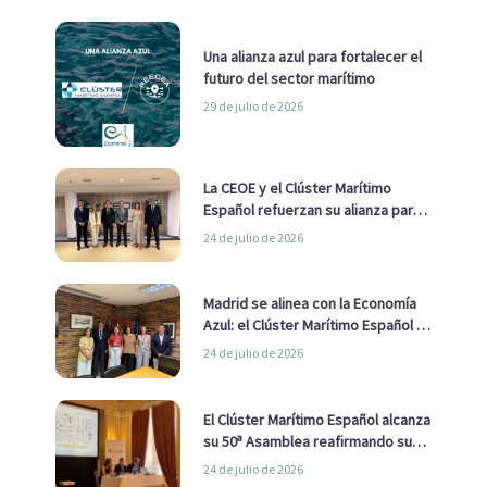
Una alianza azul para fortalecer el
futuro del sector marítimo
29 de julio de 2026
La CEOE y el Clúster Marítimo
Español refuerzan su alianza para
impulsar una estrategia Nacional
24 de julio de 2026
de Economía Azul
Madrid se alinea con la Economía
Azul: el Clúster Marítimo Español y
la Real Liga Naval avanzan alianzas
24 de julio de 2026
con el Ayuntamiento
El Clúster Marítimo Español alcanza
su 50ª Asamblea reafirmando su
liderazgo en la Economía Azul
24 de julio de 2026