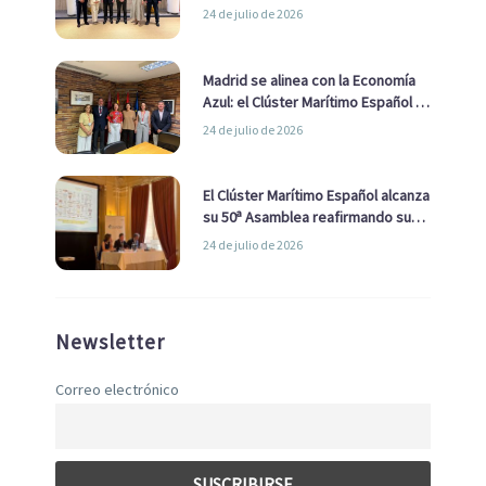
impulsar una estrategia Nacional
24 de julio de 2026
de Economía Azul
Madrid se alinea con la Economía
Azul: el Clúster Marítimo Español y
la Real Liga Naval avanzan alianzas
24 de julio de 2026
con el Ayuntamiento
El Clúster Marítimo Español alcanza
su 50ª Asamblea reafirmando su
liderazgo en la Economía Azul
24 de julio de 2026
Newsletter
Correo electrónico