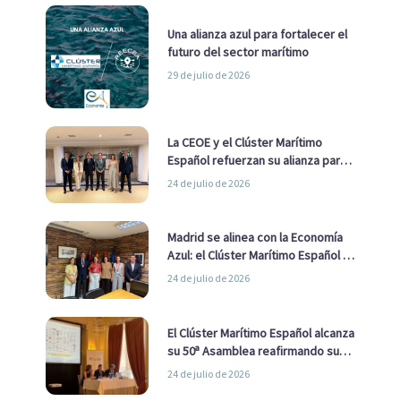
Una alianza azul para fortalecer el
futuro del sector marítimo
29 de julio de 2026
La CEOE y el Clúster Marítimo
Español refuerzan su alianza para
impulsar una estrategia Nacional
24 de julio de 2026
de Economía Azul
Madrid se alinea con la Economía
Azul: el Clúster Marítimo Español y
la Real Liga Naval avanzan alianzas
24 de julio de 2026
con el Ayuntamiento
El Clúster Marítimo Español alcanza
su 50ª Asamblea reafirmando su
liderazgo en la Economía Azul
24 de julio de 2026