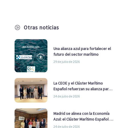
Otras noticias
A
Una alianza azul para fortalecer el
futuro del sector marítimo
29 de julio de 2026
La CEOE y el Clúster Marítimo
Español refuerzan su alianza para
impulsar una estrategia Nacional
24 de julio de 2026
de Economía Azul
Madrid se alinea con la Economía
Azul: el Clúster Marítimo Español y
la Real Liga Naval avanzan alianzas
24 de julio de 2026