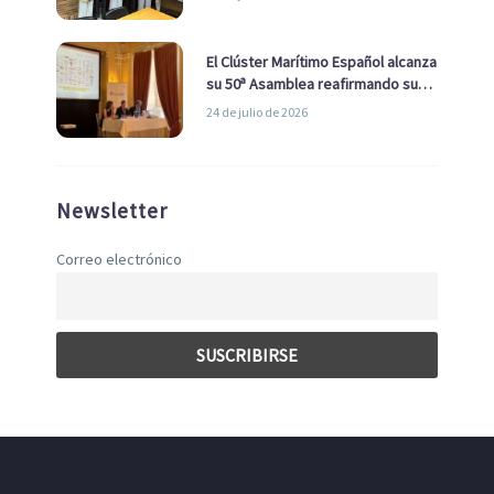
con el Ayuntamiento
El Clúster Marítimo Español alcanza
su 50ª Asamblea reafirmando su
liderazgo en la Economía Azul
24 de julio de 2026
Newsletter
Correo electrónico