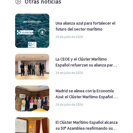
Otras noticias
A
Una alianza azul para fortalecer el
futuro del sector marítimo
29 de julio de 2026
La CEOE y el Clúster Marítimo
Español refuerzan su alianza para
impulsar una estrategia Nacional
24 de julio de 2026
de Economía Azul
Madrid se alinea con la Economía
Azul: el Clúster Marítimo Español y
la Real Liga Naval avanzan alianzas
24 de julio de 2026
con el Ayuntamiento
El Clúster Marítimo Español alcanza
su 50ª Asamblea reafirmando su