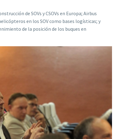
construcción de SOVs y CSOVs en Europa; Airbus
helicópteros en los SOV como bases logísticas; y
enimiento de la posición de los buques en