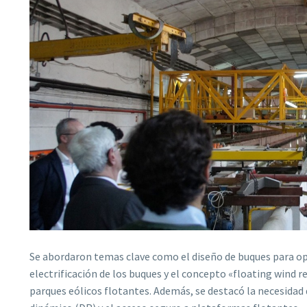
Se abordaron temas clave como el diseño de buques para ope
electrificación de los buques y el concepto «floating wind re
parques eólicos flotantes. Además, se destacó la necesidad