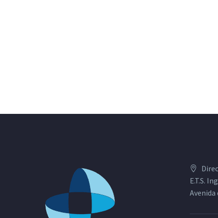
Dire
E.T.S. I
Avenida 