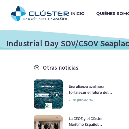
INICIO
QUIÉNES SOM
Industrial Day SOV/CSOV Seapla
Otras noticias
A
Una alianza azul para
fortalecer el futuro del
sector marítimo
29 de julio de 2026
La CEOE y el Clúster
Marítimo Español