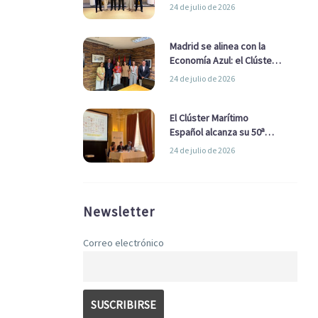
refuerzan su alianza para
24 de julio de 2026
impulsar una estrategia
Nacional de Economía Azul
Madrid se alinea con la
Economía Azul: el Clúster
Marítimo Español y la Real
24 de julio de 2026
Liga Naval avanzan
alianzas con el
Ayuntamiento
El Clúster Marítimo
Español alcanza su 50ª
Asamblea reafirmando su
24 de julio de 2026
liderazgo en la Economía
Azul
Newsletter
Correo electrónico