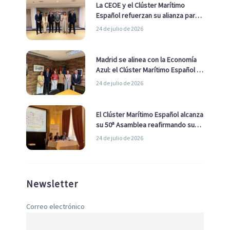
La CEOE y el Clúster Marítimo
Español refuerzan su alianza para
impulsar una estrategia Nacional
24 de julio de 2026
de Economía Azul
Madrid se alinea con la Economía
Azul: el Clúster Marítimo Español y
la Real Liga Naval avanzan alianzas
24 de julio de 2026
con el Ayuntamiento
El Clúster Marítimo Español alcanza
su 50ª Asamblea reafirmando su
liderazgo en la Economía Azul
24 de julio de 2026
Newsletter
Correo electrónico