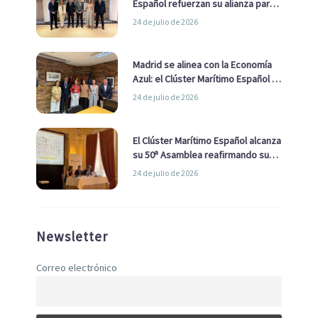
Español refuerzan su alianza para
impulsar una estrategia Nacional
24 de julio de 2026
de Economía Azul
Madrid se alinea con la Economía
Azul: el Clúster Marítimo Español y
la Real Liga Naval avanzan alianzas
24 de julio de 2026
con el Ayuntamiento
El Clúster Marítimo Español alcanza
su 50ª Asamblea reafirmando su
liderazgo en la Economía Azul
24 de julio de 2026
Newsletter
Correo electrónico