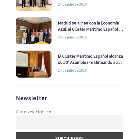
impulsar una estrategia Nacional
24 de julio de 2026
de Economía Azul
Madrid se alinea con la Economía
Azul: el Clúster Marítimo Español y
la Real Liga Naval avanzan alianzas
24 de julio de 2026
con el Ayuntamiento
El Clúster Marítimo Español alcanza
su 50ª Asamblea reafirmando su
liderazgo en la Economía Azul
24 de julio de 2026
Newsletter
Correo electrónico