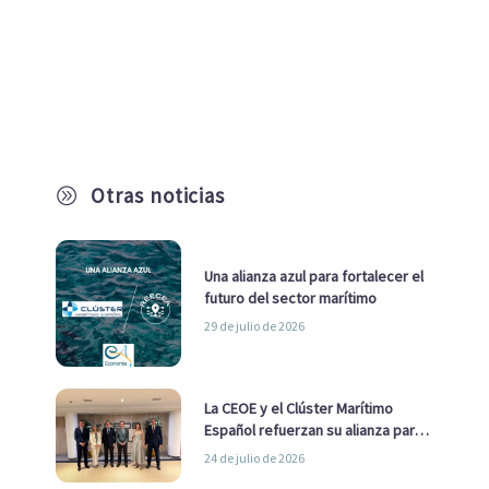
Otras noticias
A
Una alianza azul para fortalecer el
futuro del sector marítimo
29 de julio de 2026
La CEOE y el Clúster Marítimo
Español refuerzan su alianza para
impulsar una estrategia Nacional
24 de julio de 2026
de Economía Azul