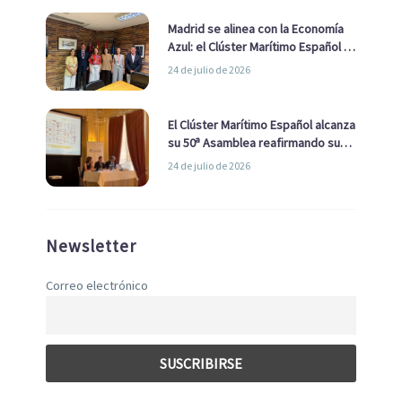
Madrid se alinea con la Economía
Azul: el Clúster Marítimo Español y
la Real Liga Naval avanzan alianzas
24 de julio de 2026
con el Ayuntamiento
El Clúster Marítimo Español alcanza
su 50ª Asamblea reafirmando su
liderazgo en la Economía Azul
24 de julio de 2026
Newsletter
Correo electrónico