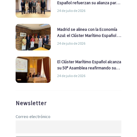
Español refuerzan su alianza para
impulsar una estrategia Nacional
24 de julio de 2026
de Economía Azul
Madrid se alinea con la Economía
Azul: el Clúster Marítimo Español y
la Real Liga Naval avanzan alianzas
24 de julio de 2026
con el Ayuntamiento
El Clúster Marítimo Español alcanza
su 50ª Asamblea reafirmando su
liderazgo en la Economía Azul
24 de julio de 2026
Newsletter
Correo electrónico