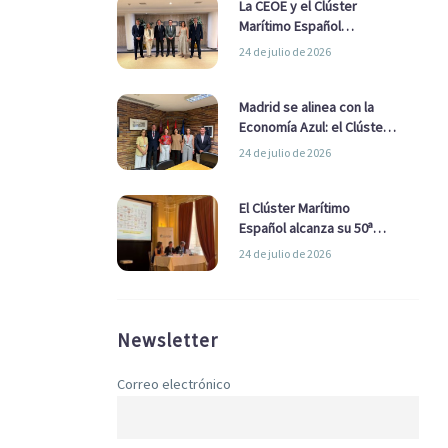
La CEOE y el Clúster
Marítimo Español
refuerzan su alianza para
24 de julio de 2026
impulsar una estrategia
Nacional de Economía Azul
Madrid se alinea con la
Economía Azul: el Clúster
Marítimo Español y la Real
24 de julio de 2026
Liga Naval avanzan
alianzas con el
Ayuntamiento
El Clúster Marítimo
Español alcanza su 50ª
Asamblea reafirmando su
24 de julio de 2026
liderazgo en la Economía
Azul
Newsletter
Correo electrónico