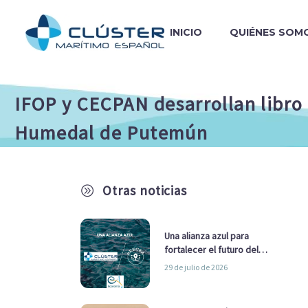
INICIO
QUIÉNES SOM
IFOP y CECPAN desarrollan libro
Humedal de Putemún
Otras noticias
A
Una alianza azul para
fortalecer el futuro del
sector marítimo
29 de julio de 2026