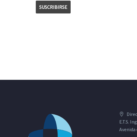
Dire
E.T.S. I
Avenida 