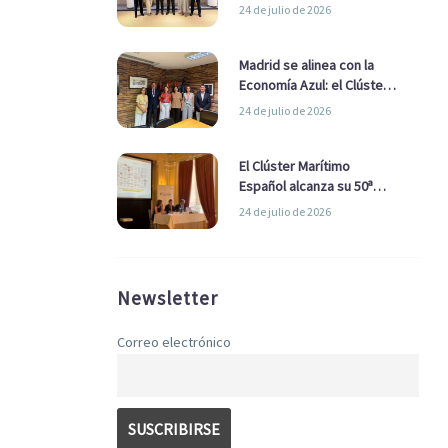
refuerzan su alianza para
24 de julio de 2026
impulsar una estrategia
Nacional de Economía Azul
Madrid se alinea con la
Economía Azul: el Clúster
Marítimo Español y la Real
24 de julio de 2026
Liga Naval avanzan
alianzas con el
Ayuntamiento
El Clúster Marítimo
Español alcanza su 50ª
Asamblea reafirmando su
24 de julio de 2026
liderazgo en la Economía
Azul
Newsletter
Correo electrónico