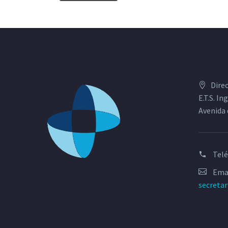
Dire
E.T.S. I
Avenida 
Tel
Emai
secreta