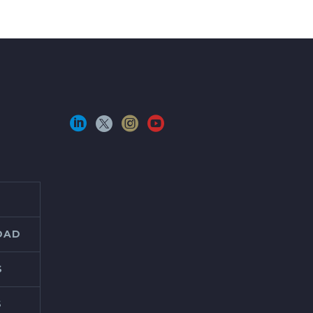
IDAD
S
S