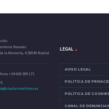
cción
ngenieros Navales
LEGAL
de la Memoria, 4 28040 Madrid
AVISO LEGAL
éfono
+34 608 389 171
POLÍTICA DE PRIVAC
l:
ria@clustermaritimo.es
POLÍTICA DE COOKIE
CANAL DE DENUNCIA