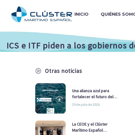
INICIO
QUIÉNES SOM
ICS e ITF piden a los gobiernos 
Otras noticias
A
Una alianza azul para
fortalecer el futuro del
sector marítimo
29 de julio de 2026
La CEOE y el Clúster
Marítimo Español