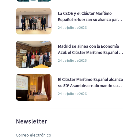
La CEOE y el Clúster Marítimo
Español refuerzan su alianza para
impulsar una estrategia Nacional
24 de julio de 2026
de Economía Azul
Madrid se alinea con la Economía
Azul: el Clúster Marítimo Español y
la Real Liga Naval avanzan alianzas
24 de julio de 2026
con el Ayuntamiento
El Clúster Marítimo Español alcanza
su 50ª Asamblea reafirmando su
liderazgo en la Economía Azul
24 de julio de 2026
Newsletter
Correo electrónico