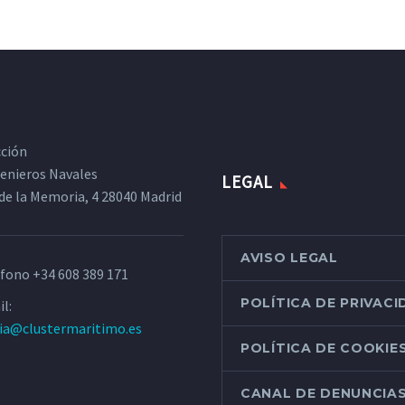
cción
ngenieros Navales
LEGAL
de la Memoria, 4 28040 Madrid
AVISO LEGAL
éfono
+34 608 389 171
POLÍTICA DE PRIVAC
l:
ria@clustermaritimo.es
POLÍTICA DE COOKIE
CANAL DE DENUNCIA