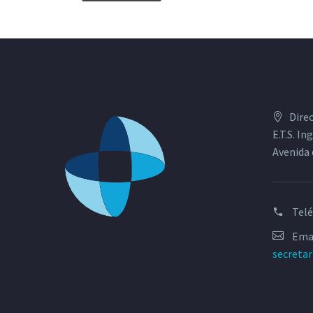
Dire
E.T.S. I
Avenida 
Tel
Emai
secreta