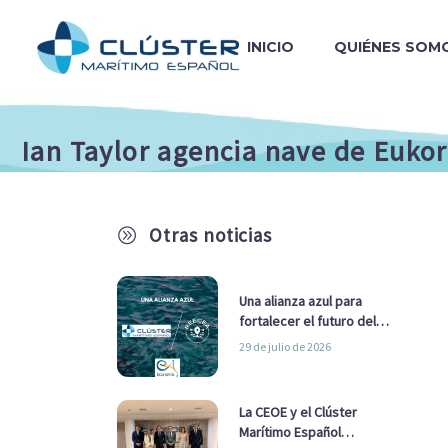
INICIO
QUIÉNES SOM
Ian Taylor agencia nave de Eukor
Otras noticias
A
Una alianza azul para
fortalecer el futuro del
sector marítimo
29 de julio de 2026
La CEOE y el Clúster
Marítimo Español