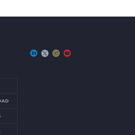
IDAD
S
S