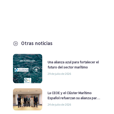
Otras noticias
A
Una alianza azul para fortalecer el
futuro del sector marítimo
29 de julio de 2026
La CEOE y el Clúster Marítimo
Español refuerzan su alianza para
impulsar una estrategia Nacional
24 de julio de 2026
de Economía Azul