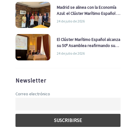
Madrid se alinea con la Economía
Azul: el Clúster Marítimo Español y
la Real Liga Naval avanzan alianzas
24 de julio de 2026
con el Ayuntamiento
El Clúster Marítimo Español alcanza
su 50ª Asamblea reafirmando su
liderazgo en la Economía Azul
24 de julio de 2026
Newsletter
Correo electrónico