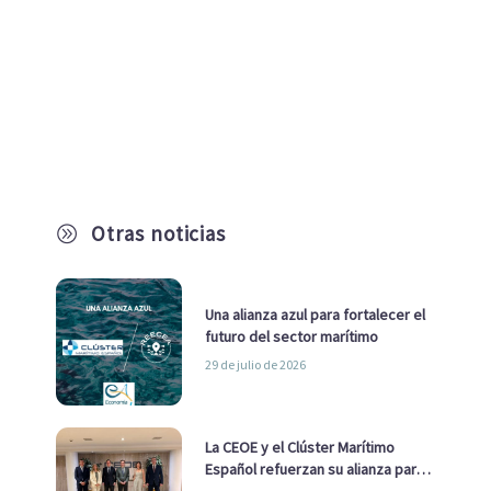
Otras noticias
A
Una alianza azul para fortalecer el
futuro del sector marítimo
29 de julio de 2026
La CEOE y el Clúster Marítimo
Español refuerzan su alianza para
impulsar una estrategia Nacional