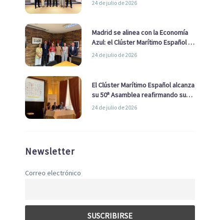
24 de julio de 2026
de Economía Azul
Madrid se alinea con la Economía
Azul: el Clúster Marítimo Español y
la Real Liga Naval avanzan alianzas
24 de julio de 2026
con el Ayuntamiento
El Clúster Marítimo Español alcanza
su 50ª Asamblea reafirmando su
liderazgo en la Economía Azul
24 de julio de 2026
Newsletter
Correo electrónico