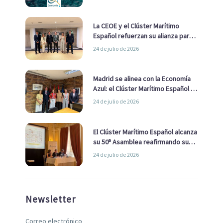
La CEOE y el Clúster Marítimo
Español refuerzan su alianza para
impulsar una estrategia Nacional
24 de julio de 2026
de Economía Azul
Madrid se alinea con la Economía
Azul: el Clúster Marítimo Español y
la Real Liga Naval avanzan alianzas
24 de julio de 2026
con el Ayuntamiento
El Clúster Marítimo Español alcanza
su 50ª Asamblea reafirmando su
liderazgo en la Economía Azul
24 de julio de 2026
Newsletter
Correo electrónico