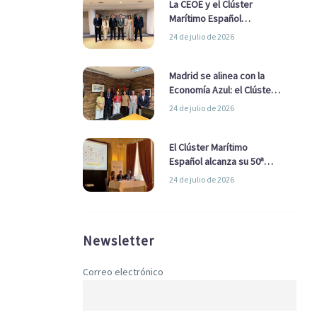
La CEOE y el Clúster
Marítimo Español
refuerzan su alianza para
24 de julio de 2026
impulsar una estrategia
Nacional de Economía Azul
Madrid se alinea con la
Economía Azul: el Clúster
Marítimo Español y la Real
24 de julio de 2026
Liga Naval avanzan
alianzas con el
Ayuntamiento
El Clúster Marítimo
Español alcanza su 50ª
Asamblea reafirmando su
24 de julio de 2026
liderazgo en la Economía
Azul
Newsletter
Correo electrónico