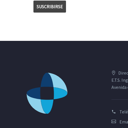
Dire
E.T.S. I
Avenida 
Tel
Emai