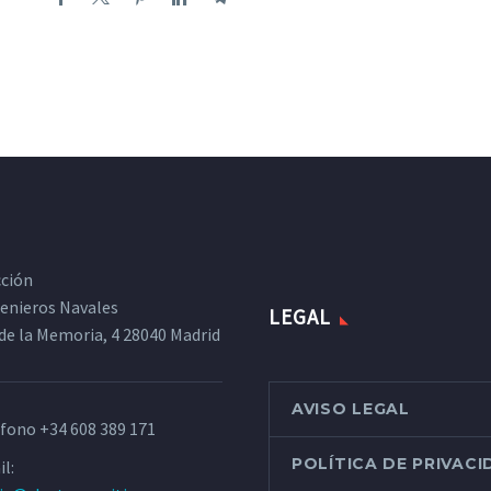
cción
ngenieros Navales
LEGAL
de la Memoria, 4 28040 Madrid
AVISO LEGAL
éfono
+34 608 389 171
POLÍTICA DE PRIVAC
l: