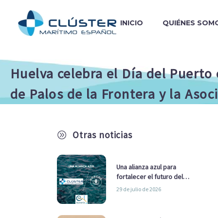
INICIO
QUIÉNES SOM
Huelva celebra el Día del Puerto
de Palos de la Frontera y la Aso
Otras noticias
A
Una alianza azul para
fortalecer el futuro del
sector marítimo
29 de julio de 2026