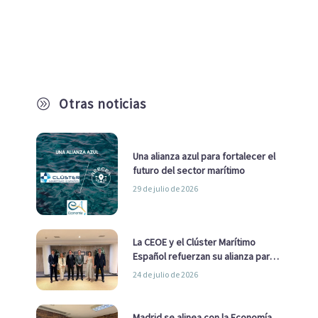
Otras noticias
A
Una alianza azul para fortalecer el
futuro del sector marítimo
29 de julio de 2026
La CEOE y el Clúster Marítimo
Español refuerzan su alianza para
impulsar una estrategia Nacional
24 de julio de 2026
de Economía Azul
Madrid se alinea con la Economía