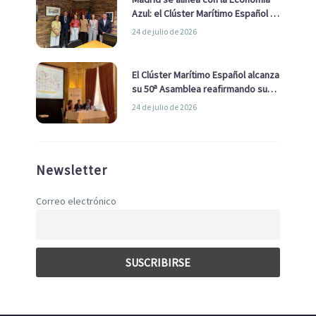
Azul: el Clúster Marítimo Español y
la Real Liga Naval avanzan alianzas
24 de julio de 2026
con el Ayuntamiento
El Clúster Marítimo Español alcanza
su 50ª Asamblea reafirmando su
liderazgo en la Economía Azul
24 de julio de 2026
Newsletter
Correo electrónico