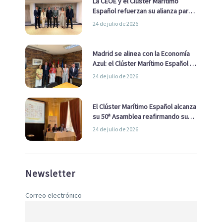
La CEOE y el Clúster Marítimo
Español refuerzan su alianza para
impulsar una estrategia Nacional
24 de julio de 2026
de Economía Azul
Madrid se alinea con la Economía
Azul: el Clúster Marítimo Español y
la Real Liga Naval avanzan alianzas
24 de julio de 2026
con el Ayuntamiento
El Clúster Marítimo Español alcanza
su 50ª Asamblea reafirmando su
liderazgo en la Economía Azul
24 de julio de 2026
Newsletter
Correo electrónico