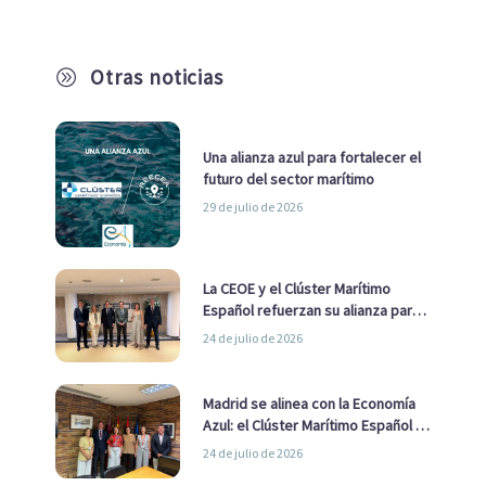
Otras noticias
A
Una alianza azul para fortalecer el
futuro del sector marítimo
29 de julio de 2026
La CEOE y el Clúster Marítimo
Español refuerzan su alianza para
impulsar una estrategia Nacional
24 de julio de 2026
de Economía Azul
Madrid se alinea con la Economía
Azul: el Clúster Marítimo Español y
la Real Liga Naval avanzan alianzas
24 de julio de 2026
con el Ayuntamiento