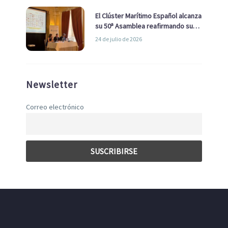
El Clúster Marítimo Español alcanza
su 50ª Asamblea reafirmando su
liderazgo en la Economía Azul
24 de julio de 2026
Newsletter
Correo electrónico