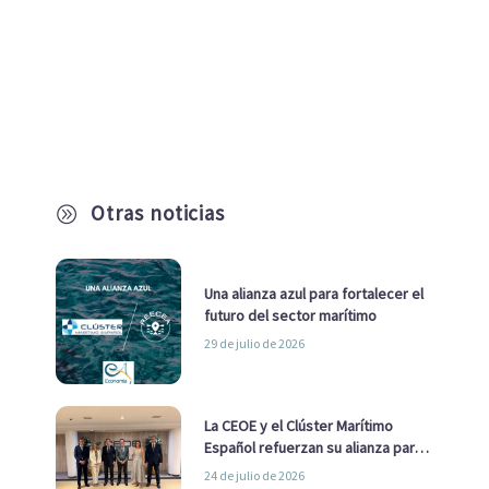
Otras noticias
A
Una alianza azul para fortalecer el
futuro del sector marítimo
29 de julio de 2026
La CEOE y el Clúster Marítimo
Español refuerzan su alianza para
impulsar una estrategia Nacional
24 de julio de 2026