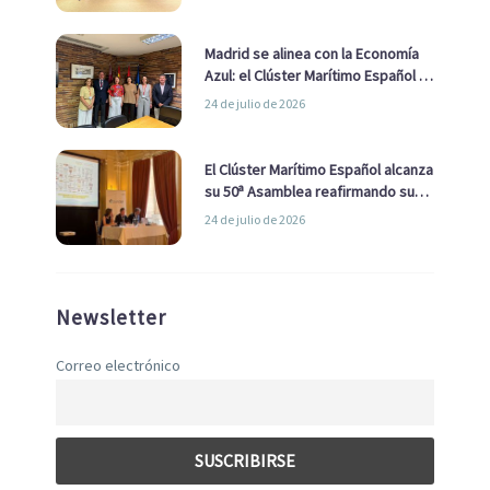
de Economía Azul
Madrid se alinea con la Economía
Azul: el Clúster Marítimo Español y
la Real Liga Naval avanzan alianzas
24 de julio de 2026
con el Ayuntamiento
El Clúster Marítimo Español alcanza
su 50ª Asamblea reafirmando su
liderazgo en la Economía Azul
24 de julio de 2026
Newsletter
Correo electrónico