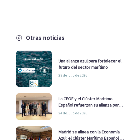
Otras noticias
A
Una alianza azul para fortalecer el
futuro del sector marítimo
29 de julio de 2026
La CEOE y el Clúster Marítimo
Español refuerzan su alianza para
impulsar una estrategia Nacional
24 de julio de 2026
de Economía Azul
Madrid se alinea con la Economía
Azul: el Clúster Marítimo Español y