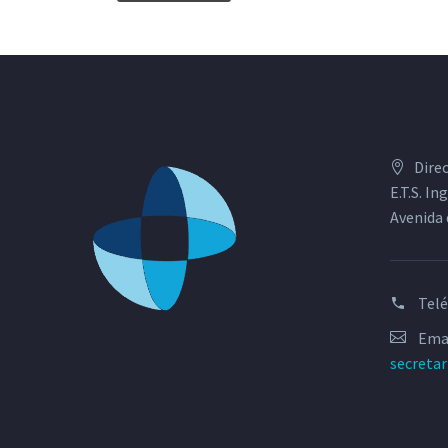
Dire
E.T.S. I
Avenida 
Tel
Emai
secreta