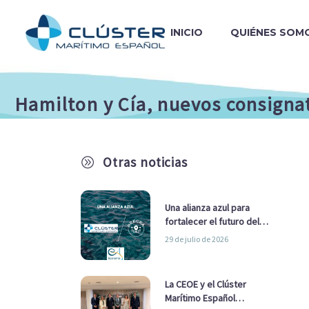
INICIO
QUIÉNES SOM
Hamilton y Cía, nuevos consignat
Otras noticias
A
Una alianza azul para
fortalecer el futuro del
sector marítimo
29 de julio de 2026
La CEOE y el Clúster
Marítimo Español