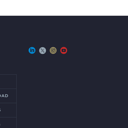
IDAD
S
S