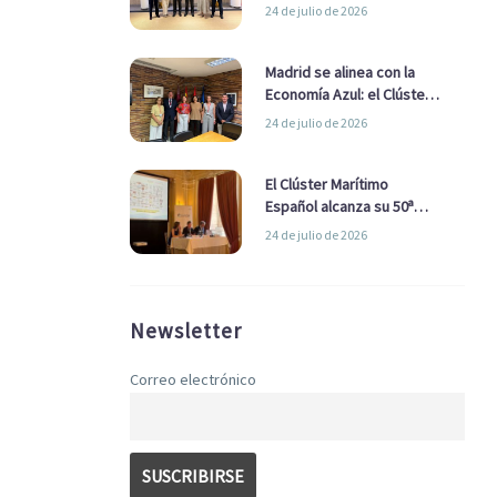
refuerzan su alianza para
24 de julio de 2026
impulsar una estrategia
Nacional de Economía Azul
Madrid se alinea con la
Economía Azul: el Clúster
Marítimo Español y la Real
24 de julio de 2026
Liga Naval avanzan
alianzas con el
Ayuntamiento
El Clúster Marítimo
Español alcanza su 50ª
Asamblea reafirmando su
24 de julio de 2026
liderazgo en la Economía
Azul
Newsletter
Correo electrónico