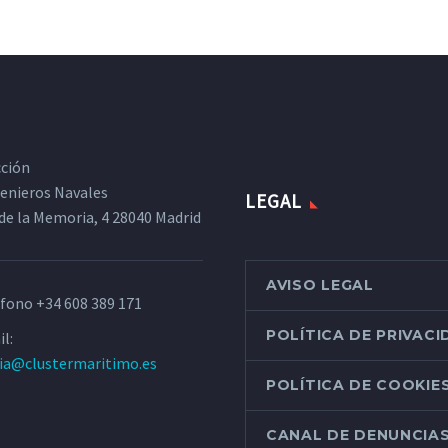
cción
ngenieros Navales
LEGAL
de la Memoria, 4 28040 Madrid
AVISO LEGAL
éfono
+34 608 389 171
POLÍTICA DE PRIVAC
l:
ria@clustermaritimo.es
POLÍTICA DE COOKIE
CANAL DE DENUNCIA