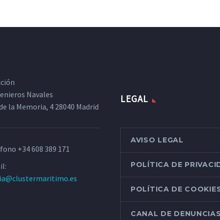
cción
ngenieros Navales
LEGAL
de la Memoria, 4 28040 Madrid
AVISO LEGAL
éfono
+34 608 389 171
POLÍTICA DE PRIVAC
l:
ria@clustermaritimo.es
POLÍTICA DE COOKIE
CANAL DE DENUNCIA