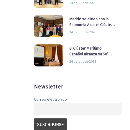
refuerzan su alianza para
24 de julio de 2026
impulsar una estrategia
Nacional de Economía Azul
Madrid se alinea con la
Economía Azul: el Clúster
Marítimo Español y la Real
24 de julio de 2026
Liga Naval avanzan
alianzas con el
Ayuntamiento
El Clúster Marítimo
Español alcanza su 50ª
Asamblea reafirmando su
24 de julio de 2026
liderazgo en la Economía
Azul
Newsletter
Correo electrónico