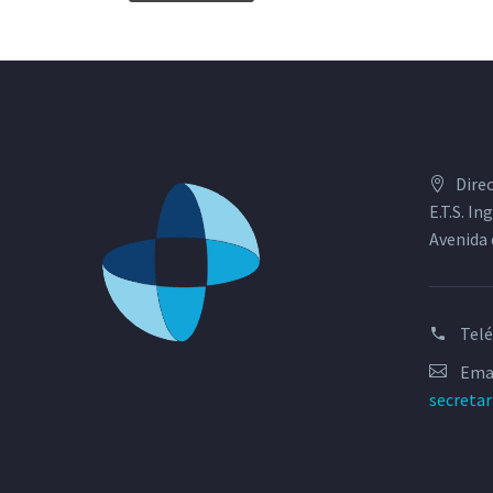
Dire
E.T.S. I
Avenida 
Tel
Emai
secreta