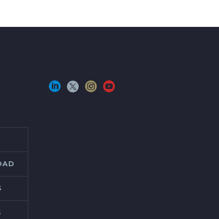
IDAD
S
S