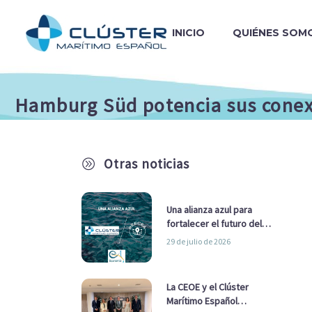
INICIO
QUIÉNES SOM
Hamburg Süd potencia sus conex
Otras noticias
A
Una alianza azul para
fortalecer el futuro del
sector marítimo
29 de julio de 2026
La CEOE y el Clúster
Marítimo Español