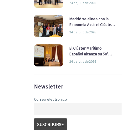
refuerzan su alianza para
24 de julio de 2026
impulsar una estrategia
Nacional de Economía Azul
Madrid se alinea con la
Economía Azul: el Clúster
Marítimo Español y la Real
24 de julio de 2026
Liga Naval avanzan
alianzas con el
Ayuntamiento
El Clúster Marítimo
Español alcanza su 50ª
Asamblea reafirmando su
24 de julio de 2026
liderazgo en la Economía
Azul
Newsletter
Correo electrónico