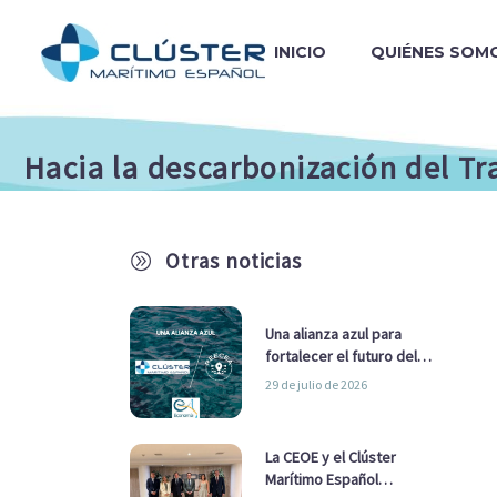
INICIO
QUIÉNES SOM
Hacia la descarbonización del T
Otras noticias
A
Una alianza azul para
fortalecer el futuro del
sector marítimo
29 de julio de 2026
La CEOE y el Clúster
Marítimo Español