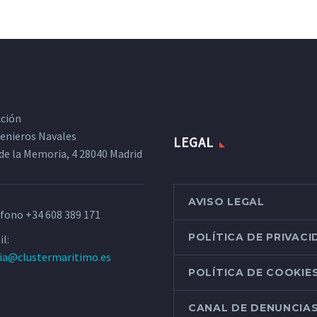
cción
ngenieros Navales
LEGAL
de la Memoria, 4 28040 Madrid
AVISO LEGAL
éfono
+34 608 389 171
POLÍTICA DE PRIVAC
l:
ria@clustermaritimo.es
POLÍTICA DE COOKIE
CANAL DE DENUNCIA