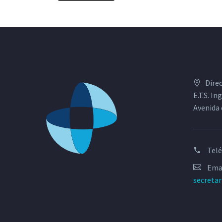
Dire
E.T.S. I
Avenida 
Tel
Emai
secreta