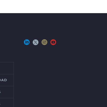
IDAD
S
S