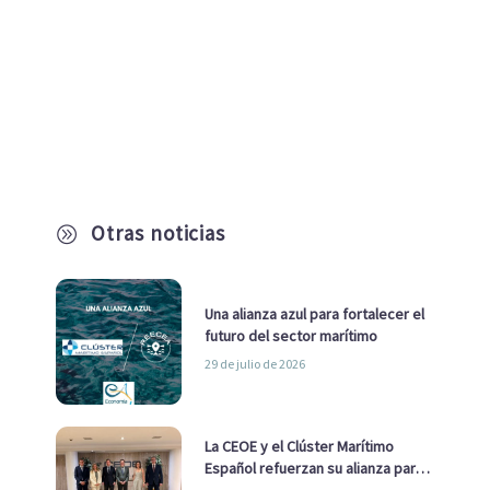
Otras noticias
A
Una alianza azul para fortalecer el
futuro del sector marítimo
29 de julio de 2026
La CEOE y el Clúster Marítimo
Español refuerzan su alianza para
impulsar una estrategia Nacional