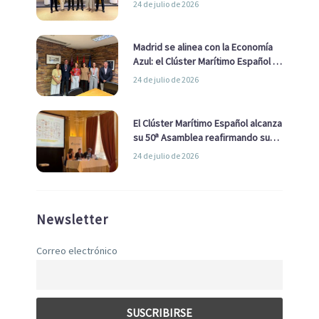
24 de julio de 2026
de Economía Azul
Madrid se alinea con la Economía
Azul: el Clúster Marítimo Español y
la Real Liga Naval avanzan alianzas
24 de julio de 2026
con el Ayuntamiento
El Clúster Marítimo Español alcanza
su 50ª Asamblea reafirmando su
liderazgo en la Economía Azul
24 de julio de 2026
Newsletter
Correo electrónico