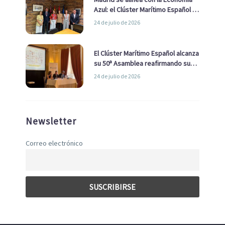
Azul: el Clúster Marítimo Español y
la Real Liga Naval avanzan alianzas
24 de julio de 2026
con el Ayuntamiento
El Clúster Marítimo Español alcanza
su 50ª Asamblea reafirmando su
liderazgo en la Economía Azul
24 de julio de 2026
Newsletter
Correo electrónico