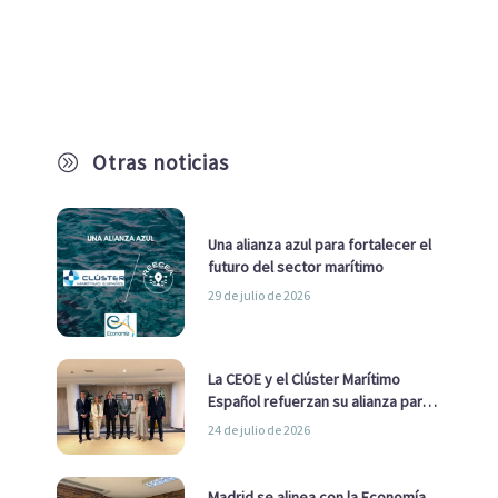
Otras noticias
A
Una alianza azul para fortalecer el
futuro del sector marítimo
29 de julio de 2026
La CEOE y el Clúster Marítimo
Español refuerzan su alianza para
impulsar una estrategia Nacional
24 de julio de 2026
de Economía Azul
Madrid se alinea con la Economía