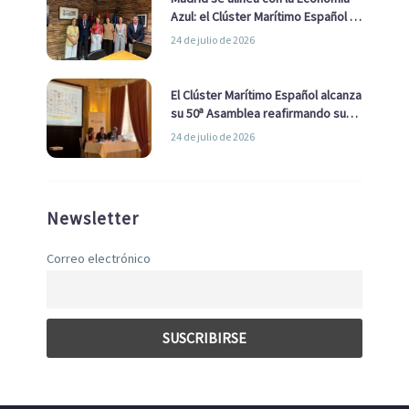
Azul: el Clúster Marítimo Español y
la Real Liga Naval avanzan alianzas
24 de julio de 2026
con el Ayuntamiento
El Clúster Marítimo Español alcanza
su 50ª Asamblea reafirmando su
liderazgo en la Economía Azul
24 de julio de 2026
Newsletter
Correo electrónico