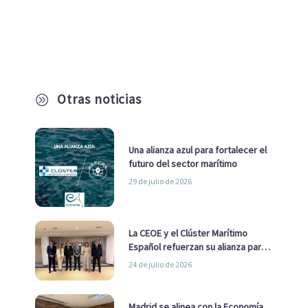
Otras noticias
A
Una alianza azul para fortalecer el
futuro del sector marítimo
29 de julio de 2026
La CEOE y el Clúster Marítimo
Español refuerzan su alianza para
impulsar una estrategia Nacional
24 de julio de 2026
de Economía Azul
Madrid se alinea con la Economía