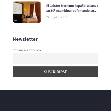
El Clúster Marítimo Español alcanza
su 50ª Asamblea reafirmando su
liderazgo en la Economía Azul
24 de julio de 2026
Newsletter
Correo electrónico