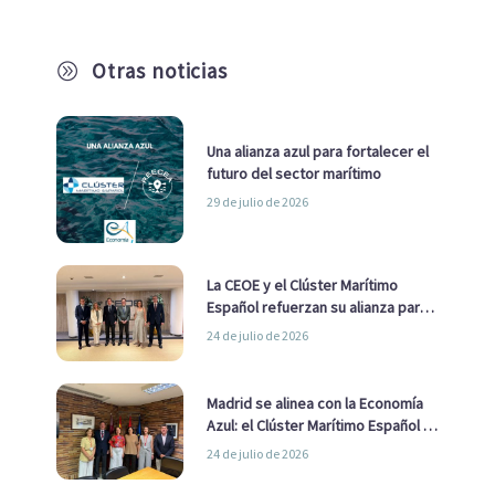
Otras noticias
A
Una alianza azul para fortalecer el
futuro del sector marítimo
29 de julio de 2026
La CEOE y el Clúster Marítimo
Español refuerzan su alianza para
impulsar una estrategia Nacional
24 de julio de 2026
de Economía Azul
Madrid se alinea con la Economía
Azul: el Clúster Marítimo Español y
la Real Liga Naval avanzan alianzas
24 de julio de 2026
con el Ayuntamiento